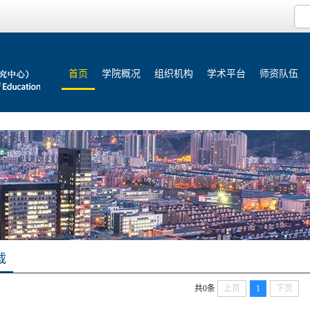
首页
学院概况
组织机构
学术平台
师资队伍
载
共0条
上页
1
下页